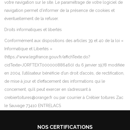
votre navigation sur le site. Le paramétrage de votre logiciel de
navigation permet d’informer de la présence de cookies et
éventuellement de la refuser.
Droits informatiques et libertés
Conformément aux dispositions des articles 39 et 40 de la loi «
Informatique et Libertés »
(https://www.legifrance.gouv.fr/affichTexte.do?
cidTexte=JORFTEXT000000886460) du 6 janvier 1978 modifiée
en 2004, l’utilisateur bénéficie d’un droit d’accès, de rectification,
de mise à jour et d’effacement des informations qui le
concernent, qu’il peut exercer en s’adressant à
crebiertoitures@orange.fr ou par courrier à Crébier toitures Zac
le Sauvage 73410 ENTRELACS
NOS CERTIFICATIONS