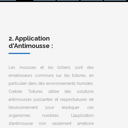
FULLS
2. Application
d'Antimousse :
Les mousses et les lichens sont des
envahisseurs communs sur les toitures, en
particulier dans des environnements humides.
Crebier Toitures utilise des solutions
antimousses puissantes et respectueuses de
l’environnement pour éradiquer ces
organismes nuisibles. L’application
d’antimousse non seulement améliore