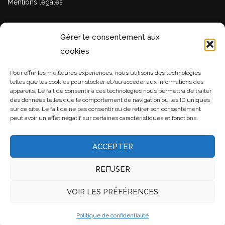
Mentions légales
Gérer le consentement aux
LOCALISATION
cookies
Zac le Sauvage 73410 ENTRELACS
Pour offrir les meilleures expériences, nous utilisons des technologies
04 79 34 41 09
telles que les cookies pour stocker et/ou accéder aux informations des
appareils. Le fait de consentir à ces technologies nous permettra de traiter
crebiertoitures@orange.fr
des données telles que le comportement de navigation ou les ID uniques
sur ce site. Le fait de ne pas consentir ou de retirer son consentement
peut avoir un effet négatif sur certaines caractéristiques et fonctions.
HORAIRES D’OUVERTURES
ACCEPTER
Notre équipe est là pour vous accueillir.
REFUSER
Du Lundi au Vendredi:
De 8H00 à 19H00
VOIR LES PRÉFÉRENCES
Fermé le samedi et dimanche
Politique de confidentialité